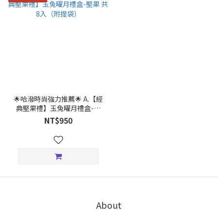
🌟哈潑時尚強力推薦🌟 A.【經
典堅果禮】玉兔曜月禮盒-堅
果 共8入（附提袋）
NT$950
About