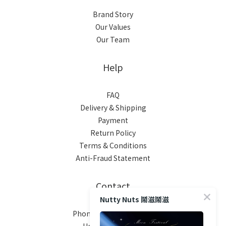
Brand Story
Our Values
Our Team
Help
FAQ
Delivery & Shipping
Payment
Return Policy
Terms & Conditions
Anti-Fraud Statement
Contact
Nutty Nuts 鬧滋鬧滋
Phone / XX-XXX-XXX-XXX
Hours / XXXX-XXXX