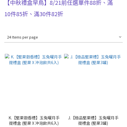
【中秋禮盒早鳥】8/21前任選單件88折、滿
10件85折、滿30件82折
24 Items per page
K.【堅果穀香禮】玉兔曜月手
J.【極品堅果禮】玉兔曜月手
提禮盒 (堅果 X 沖泡飲共6入)
提禮盒 (堅果3罐)