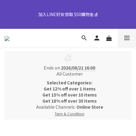
【早鳥優惠倒數中】中秋禮盒82折起｜50盒以上另享優惠➤ 點我
加入LINE好友領取 $50購物金💰
詢價或致電專人服務 04-25355777#25
👉風味堅果系列(鹹蛋肉鬆除外)產地將移轉至越南，商品皆有經過
台灣團隊至越南廠嚴格把關，風味與品質皆維持與台灣一致，請您
放心選購。
Ends on
2026/08/21 16:00
【早鳥優惠倒數中】中秋禮盒82折起｜50盒以上另享優惠➤ 點我
All Customer
詢價或致電專人服務 04-25355777#25
Selected Categories:
Get 12% off over 1 items
Get 15% off over 10 items
Get 18% off over 30 items
Available Channels:
Online Store
Term & Condition