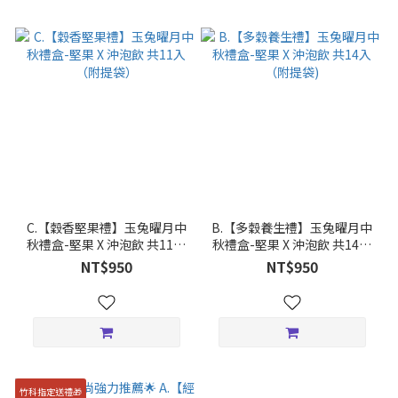
C.【穀香堅果禮】玉兔曜月中
B.【多穀養生禮】玉兔曜月中
秋禮盒-堅果 X 沖泡飲 共11入
秋禮盒-堅果 X 沖泡飲 共14入
（附提袋）
（附提袋)
NT$950
NT$950
竹科指定送禮🎁