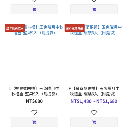
歷年熱銷款🔥
豪華送禮首選
I.【堅果饗味禮】玉兔曜月中
F.【奢華堅果禮】玉兔曜月中
秋禮盒-堅果9入（附提袋)
秋禮盒-罐裝6入（附提袋）
NT$680
NT$1,480 ~ NT$1,680