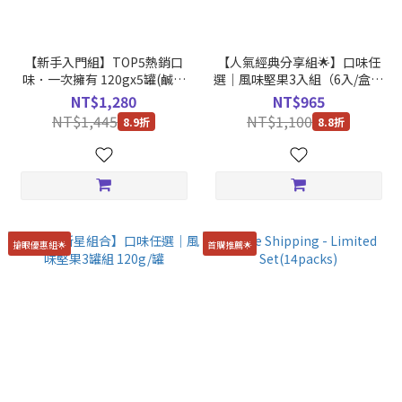
【新手入門組】TOP5熱銷口
【人氣經典分享組🌟】口味任
味．一次擁有 120gx5罐(鹹蛋
選｜風味堅果3入組（6入/盒x2
肉鬆腰果/鹹酥雞杏仁/三星香蔥
+ 120g/罐x1）
NT$1,280
NT$965
腰果/玉米濃湯腰果/牛肉麵杏
NT$1,445
NT$1,100
8.9折
8.8折
仁)
搶眼優惠組🌟
首購推薦🌟