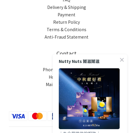
Delivery & Shipping
Payment
Return Policy
Terms & Conditions
Anti-Fraud Statement
Contact
Nutty Nuts 鬧滋鬧滋
Phone / XX-XXX-XXX-XXX
Hours / XXXX-XXXX
Mail / XXX@XXXX.COM