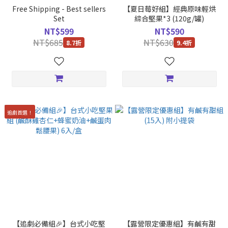
Free Shipping - Best sellers
【夏日莓好組】經典原味輕烘
Set
綜合堅果*3 (120g/罐)
NT$599
NT$590
NT$685
NT$630
8.7折
9.4折
追劇首選！
【追劇必備組🎉】台式小吃堅
【露營限定優惠組】有鹹有甜