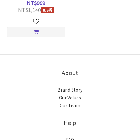
x2）
NT$999
NT$1,140
8.8折
About
Brand Story
Our Values
Our Team
Help
FAQ