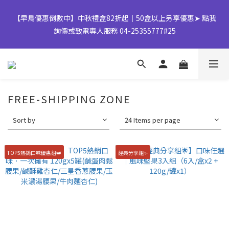
【早鳥優惠倒數中】中秋禮盒82折起｜50盒以上另享優惠➤ 點我
【早鳥優惠倒數中】中秋禮盒82折起｜50盒以上另享優惠➤ 點我
詢價或致電專人服務 04-25355777#25
詢價或致電專人服務 04-25355777#25
加入LINE好友領取 $50購物金💰
FREE-SHIPPING ZONE
👉風味堅果系列(鹹蛋肉鬆除外)產地將移轉至越南，商品皆有經過
Sort by
24 Items per page
台灣團隊至越南廠嚴格把關，風味與品質皆維持與台灣一致，請您
放心選購。
TOP5熱銷口味優惠組👑
經典分享組✨
【早鳥優惠倒數中】中秋禮盒82折起｜50盒以上另享優惠➤ 點我
詢價或致電專人服務 04-25355777#25