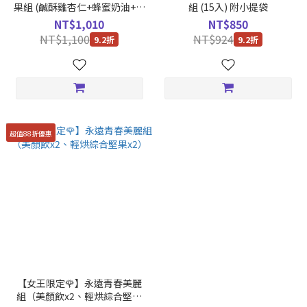
果組 (鹹酥雞杏仁+蜂蜜奶油+鹹
組 (15入) 附小提袋
蛋肉鬆腰果) 6入/盒
NT$1,010
NT$850
NT$1,100
NT$924
9.2折
9.2折
超值88折優惠
【女王限定🌹】永遠青春美麗
組（美顏飲x2、輕烘綜合堅果