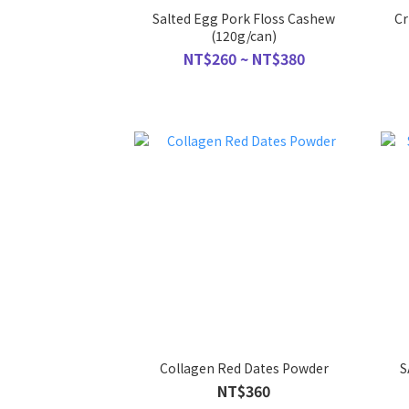
Salted Egg Pork Floss Cashew
Cr
(120g/can)
NT$260 ~ NT$380
Collagen Red Dates Powder
S
NT$360