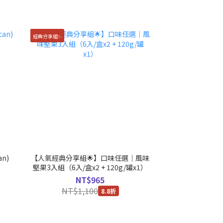
經典分享組✨
an)
【人氣經典分享組🌟】口味任選｜風味
堅果3入組（6入/盒x2 + 120g/罐x1）
NT$965
NT$1,100
8.8折