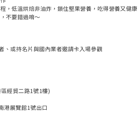
製程，低溫烘焙非油炸，鎖住堅果營養，吃得營養又健康
惠，不要錯過唷～
業者、或持名片與國內業者邀請卡入場參觀
區經貿二路1號1樓)
至南港展覽館1號出口