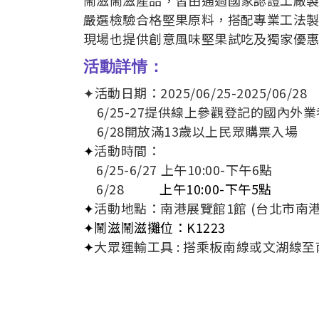
嚴選檢驗合格堅果原料，搭配專業工法
現場也提供創意風味堅果試吃及獨家優
活動詳情：
✦活動日期：2025/06/25-2025/06/28
6/25-27提供線上參觀登記的國內外
6/28開放滿13歲以上民眾購票入場
✦
活動時間：
6/25-6/27 上午10:00-下午6點
6/28
上午10:00-下午5點
✦
活動地點：南港展覽館1館 (台北市南港
✦
鬧滋鬧滋
攤位：K1223
✦
大眾運輸工具 : 搭乘板南線或文湖線