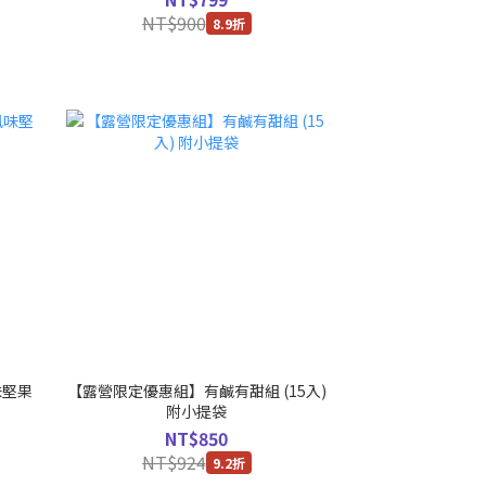
NT$900
8.9折
味堅果
【露營限定優惠組】有鹹有甜組 (15入)
附小提袋
NT$850
NT$924
9.2折