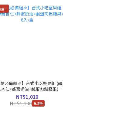
首選！
劇必備組🎉】台式小吃堅果組 (鹹
杏仁+蜂蜜奶油+鹹蛋肉鬆腰果) 6
入/盒
NT$1,010
NT$1,100
9.2折