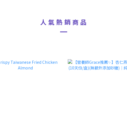
人 氣 熱 銷 商 品