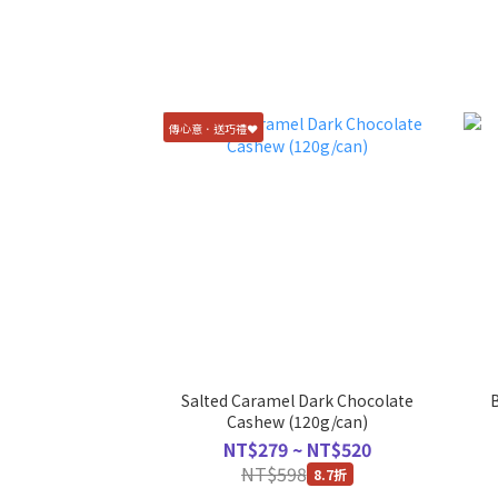
傳心意．送巧禮❤️
Salted Caramel Dark Chocolate
Cashew (120g/can)
NT$279 ~ NT$520
NT$598
8.7折