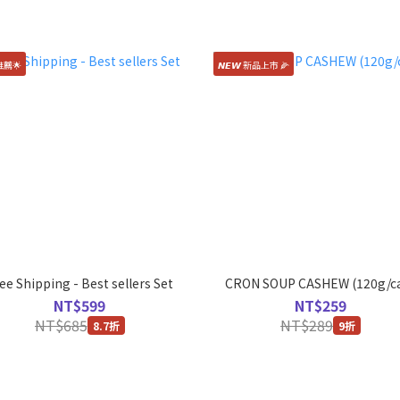
薦🌟
𝙉𝙀𝙒 新品上市 🌽
ee Shipping - Best sellers Set
CRON SOUP CASHEW (120g/c
NT$599
NT$259
NT$685
NT$289
8.7折
9折