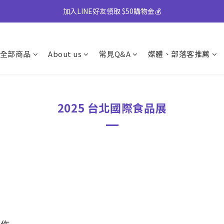
】中秋禮盒82折起｜50盒以上另享優惠➤ 點我詢價或致電專人服務 04-25
加入LINE好友領取 $50購物金💰
)產地將移轉至越南，商品皆有經過台灣團隊至越南廠嚴格把關，風味與品質
全部商品
About us
常見Q&A
媒體、部落客推薦
】中秋禮盒82折起｜50盒以上另享優惠➤ 點我詢價或致電專人服務 04-25
2025 台北國際食品展
製作