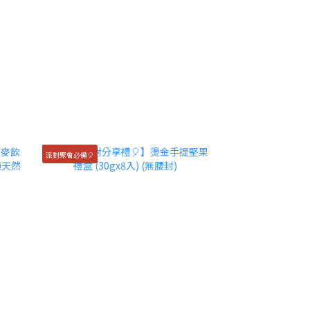
派對聚會必備🎈