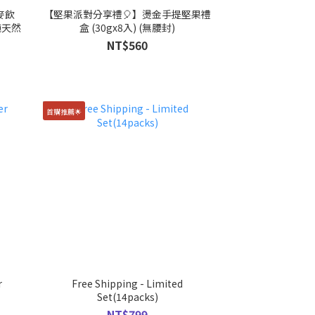
麥飲
【堅果派對分享禮🎈】燙金手提堅果禮
純天然
盒 (30gx8入) (無腰封)
NT$560
首購推薦🌟
r
Free Shipping - Limited
Set(14packs)
NT$799