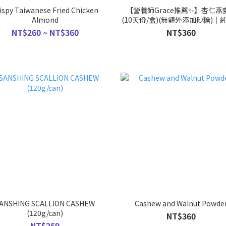
ispy Taiwanese Fried Chicken
【營養師Grace推薦✨】杏仁燕
Almond
(10天份/盒)(無額外添加砂糖)｜
NT$260 ~ NT$360
NT$360
ANSHING SCALLION CASHEW
Cashew and Walnut Powde
(120g/can)
NT$360
NT$259