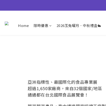
【早鳥優惠倒數中
👉風味堅果系列(鹹蛋肉鬆除外
Home
限時優惠
2026玉兔曜月．中秋禮盒🐇
【早鳥優惠倒數中
亞洲指標性、最國際化的食品專業展
超過1,650家廠商，來自32個國家/地區
通通都在台北國際食品展覽會！
鬧滋鬧滋產品，皆由通過國家認證工廠