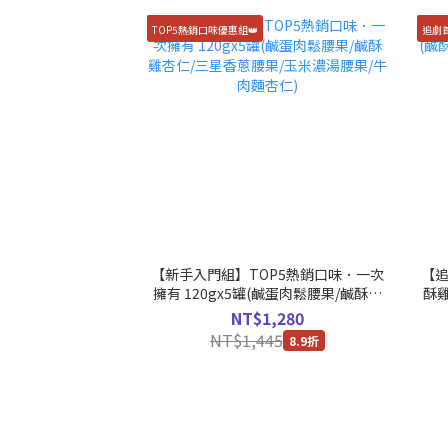
TOP5熱銷口味優惠組👑
追劇
【新手入門組】TOP5熱銷口味．一次
【追
擁有 120gx5罐(鹹蛋肉鬆腰果/鹹酥雞
酥雞
杏仁/三星香蔥腰果/玉米濃湯腰果/牛肉
NT$1,280
麵杏仁)
NT$1,445
8.9折