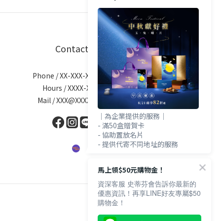
Contact
Phone / XX-XXX-XXX-XXX
Hours / XXXX-XXXX
Mail / XXX@XXXX.COM
｜為企業提供的服務｜
- 滿50盒贈賀卡
- 協助置放名片
- 提供代寄不同地址的服務
馬上領$50元購物金！
資深客服 史蒂芬會告訴你最新的
優惠資訊！再享LINE好友專屬$50
購物金！