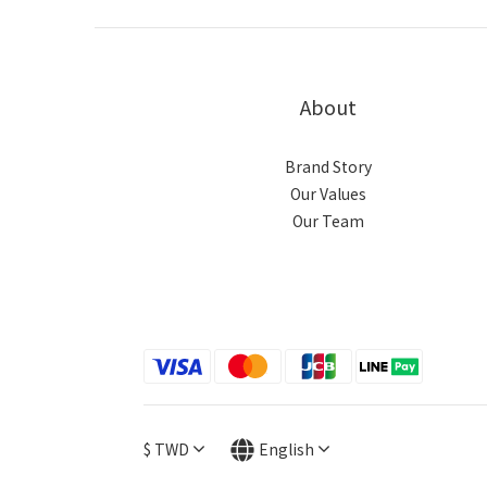
About
Brand Story
Our Values
Our Team
$
TWD
English