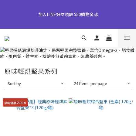
【早鳥優惠倒數中】中秋禮盒82折起｜50盒以上另享優惠➤ 點我
加入LINE好友領取 $50購物金💰
詢價或致電專人服務 04-25355777#25
👉風味堅果系列(鹹蛋肉鬆除外)產地將移轉至越南，商品皆有經過
台灣團隊至越南廠嚴格把關，風味與品質皆維持與台灣一致，請您
放心選購。
【早鳥優惠倒數中】中秋禮盒82折起｜50盒以上另享優惠➤ 點我
原味輕烘堅果系列
詢價或致電專人服務 04-25355777#25
Sort by
24 Items per page
限時優惠$590🌟