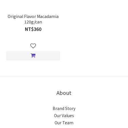
Original Flavor Macadamia
120g/can
NT$360
About
Brand Story
Our Values
Our Team