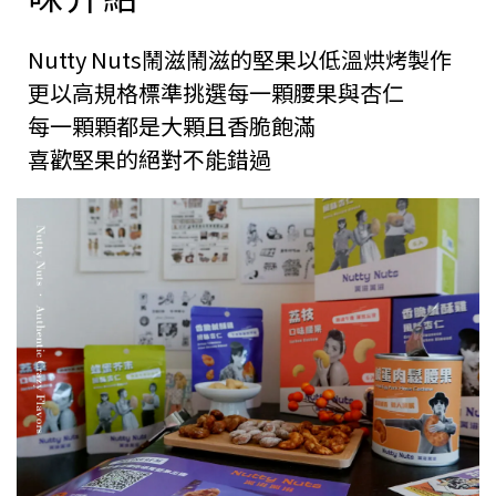
Nutty Nuts鬧滋鬧滋的堅果以低溫烘烤製作
更以高規格標準挑選每一顆腰果與杏仁
每一顆顆都是大顆且香脆飽滿
喜歡堅果的絕對不能錯過