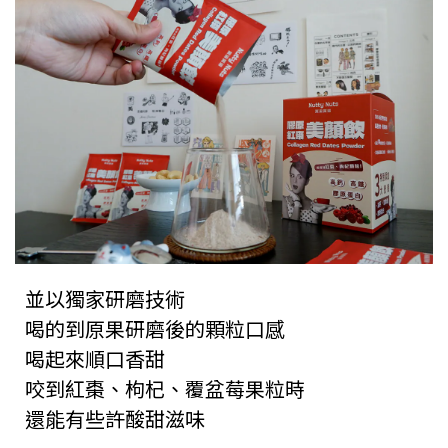
並以獨家研磨技術
喝的到原果研磨後的顆粒口感
喝起來順口香甜
咬到紅棗、枸杞、覆盆莓果粒時
還能有些許酸甜滋味