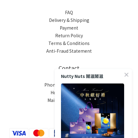
FAQ
Delivery & Shipping
Payment
Return Policy
Terms & Conditions
Anti-Fraud Statement
Contact
Nutty Nuts 鬧滋鬧滋
Phone / XX-XXX-XXX-XXX
Hours / XXXX-XXXX
Mail / XXX@XXXX.COM