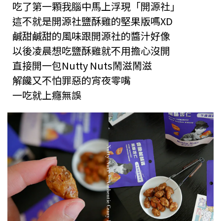
吃了第一顆我腦中馬上浮現「開源社」
這不就是開源社鹽酥雞的堅果版嗎XD
鹹甜鹹甜的風味跟開源社的醬汁好像
以後凌晨想吃鹽酥雞就不用擔心沒開
直接開一包Nutty Nuts鬧滋鬧滋
解饞又不怕罪惡的宵夜零嘴
一吃就上癮無誤