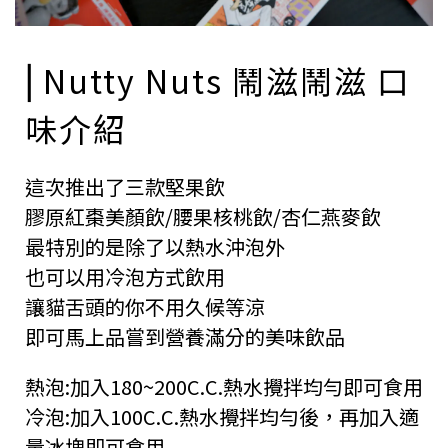
⎜Nutty Nuts 鬧滋鬧滋 口
味介紹
這次推出了三款堅果飲
膠原紅棗美顏飲/腰果核桃飲/杏仁燕麥飲
最特別的是除了以熱水沖泡外
也可以用冷泡方式飲用
讓貓舌頭的你不用久候等涼
即可馬上品嘗到營養滿分的美味飲品
熱泡:加入180~200C.C.熱水攪拌均勻即可食用
冷泡:加入100C.C.熱水攪拌均勻後，再加入適
量冰塊即可食用