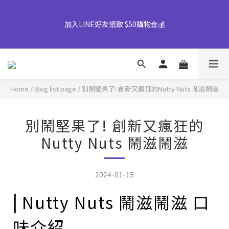
👉風味堅果系列(鹹蛋肉鬆除外)產地將移轉至越南，商品皆有經過
【早鳥優惠倒數中】中秋禮盒82折起｜50盒以上另享優惠➤ 點我
台灣團隊至越南廠嚴格把關，風味與品質皆維持與台灣一致，請您
詢價或致電專人服務 04-25355777#25
放心選購。
【早鳥優惠倒數中】中秋禮盒82折起｜50盒以上另享優惠➤ 點我
詢價或致電專人服務 04-25355777#25
Home
/
Blog list page
/
別鬧堅果了! 創新又瘋狂的Nutty Nuts 鬧滋鬧滋
別鬧堅果了! 創新又瘋狂的
Nutty Nuts 鬧滋鬧滋
2024-01-15
⎜Nutty Nuts 鬧滋鬧滋 口
味介紹