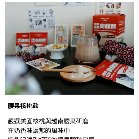
腰果核桃飲
嚴選美國核桃與越南腰果研磨
在奶香味濃郁的風味中