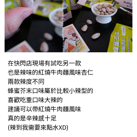
在快閃店現場有試吃另一款
也是辣味的紅燒牛肉麵風味杏仁
兩款辣度不同
蜂蜜芥末口味屬於比較小辣型的
喜歡吃重口味大辣的
建議可以帶紅燒牛肉麵風味
真的是辛辣感十足
(辣到我需要來點水XD)