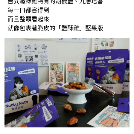
台式鹹酥雞特有的胡椒鹽、九層塔香
每一口都嘗得到
而且整顆看起來
就像包裹著脆皮的「鹽酥雞」堅果版