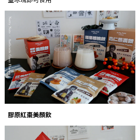
膠原紅棗美顏飲