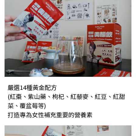
嚴選14種黃金配方
(紅棗、紫山藥、枸杞、紅藜麥、紅豆、紅甜
菜、覆盆莓等)
打造專為女性補充重要的營養素