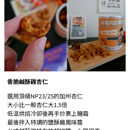
香脆鹹酥雞杏仁
選用頂級NP23/25的加州杏仁
大小比一般杏仁大1.5倍
低溫烘焙冷卻後再手炒裹上糖霜
最後拌入特調的鹽酥雞風味醬