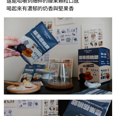
還能咀嚼到細碎的腰果顆粒口感
喝起來有濃郁的奶香與堅果香