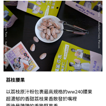
荔枝腰果
以荔枝原汁粉包裹最高規格的ww240腰果
超濃郁的香甜荔枝果香散發於嘴裡
而後是陣陣的香脆堅果香