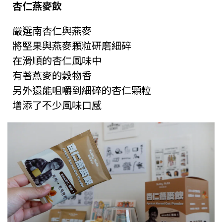
杏仁燕麥飲
嚴選南杏仁與燕麥
將堅果與燕麥顆粒研磨細碎
在滑順的杏仁風味中
有著燕麥的穀物香
另外還能咀嚼到細碎的杏仁顆粒
增添了不少風味口感