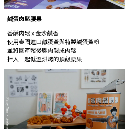
鹹蛋肉鬆腰果
香酥肉鬆 x 金沙鹹香
使用泰國進口鹹蛋黃與特製鹹蛋黃粉
並將國產豬後腿肉製成肉鬆
拌入一起低溫烘烤的頂級腰果