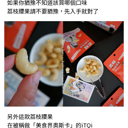
如果你猶豫不知道該買哪個口味
荔枝腰果請不要猶豫，先入手就對了
另外這款荔枝腰果
在被稱做「美食界奧斯卡」的iTQi