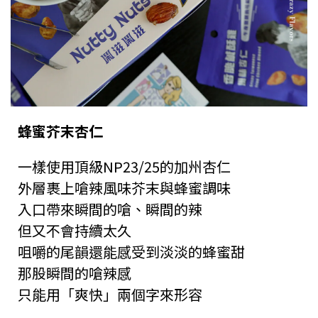
蜂蜜芥末杏仁
一樣使用頂級NP23/25的加州杏仁
外層裹上嗆辣風味芥末與蜂蜜調味
入口帶來瞬間的嗆、瞬間的辣
但又不會持續太久
咀嚼的尾韻還能感受到淡淡的蜂蜜甜
那股瞬間的嗆辣感
只能用「爽快」兩個字來形容