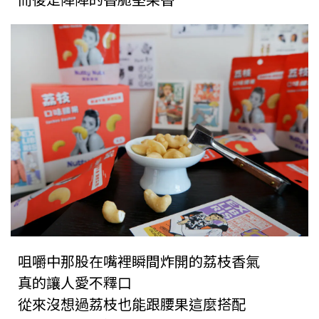
咀嚼中那股在嘴裡瞬間炸開的荔枝香氣
真的讓人愛不釋口
從來沒想過荔枝也能跟腰果這麼搭配