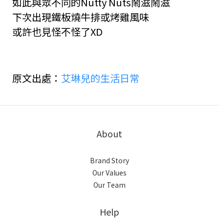
如此與眾不同的Nutty Nuts鬧滋鬧滋
下次出現鐵板燒牛排或烤雞風味
或許也見怪不怪了XD
原文出處：
艾琳兒的生活日常
About
Brand Story
Our Values
Our Team
Help