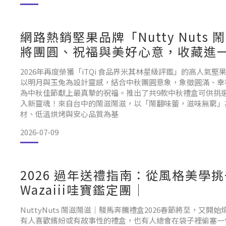
網路熱銷堅果品牌「Nutty Nut
將團圓、祝福與美好心意，收藏進
2026年再度榮獲「iTQi 食品界米其林星級評鑑」的高人氣堅
以明月與玉兔為設計靈感，結合中秋團圓意象，象徵圓滿、幸
為中秋佳節獻上最真摯的祝福。推出了共9款中秋禮盒可供挑
入新靈魂！來自台中的鬧滋鬧滋，以「鬧翻味蕾，滋味無窮」
材、低溫烘烤與安心品質為基
2026-07-09
2026 過年送禮指南：從風格美
Wazaiii哇寶鑑定團｜
NuttyNuts 鬧滋鬧滋｜駿馬奔騰禮盒2026春節將至，
有人喜歡繽紛或有故事性的禮盒，也有人總會在袋子裡偷塞一