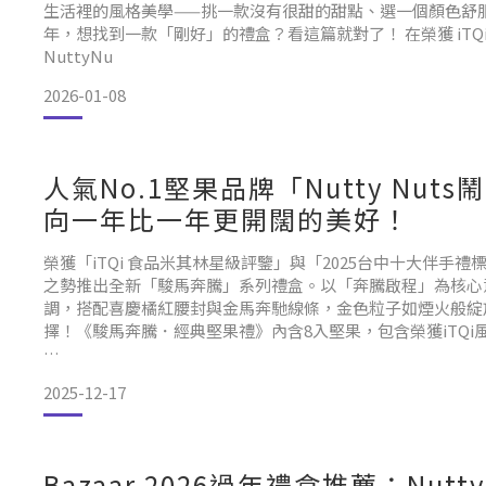
生活裡的風格美學——挑一款沒有很甜的甜點、選一個顏色舒服
年，想找到一款「剛好」的禮盒？看這篇就對了！ 在榮獲 iTQ
NuttyNu
2026-01-08
人氣No.1堅果品牌「Nutty N
向一年比一年更開闊的美好！
榮獲「iTQi 食品米其林星級評鑒」與「2025台中十大伴手禮標
之勢推出全新「駿馬奔騰」系列禮盒。以「奔騰啟程」為核心
調，搭配喜慶橘紅腰封與金馬奔馳線條，金色粒子如煙火般綻
擇！《駿馬奔騰．經典堅果禮》內含8入堅果，包含榮獲iTQ
品牌精神：創意獨家
2025-12-17
Bazaar 2026過年禮盒推薦：Nu