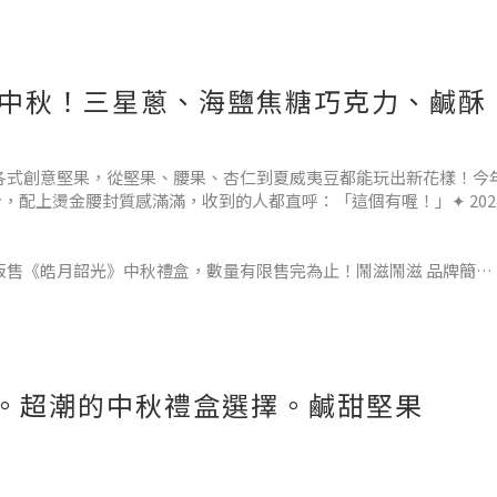
玩味中秋！三星蔥、海鹽焦糖巧克力、鹹酥
滋主打各式創意堅果，從堅果、腰果、杏仁到夏威夷豆都能玩出新花樣！今
身，配上燙金腰封質感滿滿，收到的人都直呼：「這個有喔！」✦ 202
量販售《皓月韶光》中秋禮盒，數量有限售完為止！鬧滋鬧滋 品牌簡介
裝吸睛，口味也很有
uts。超潮的中秋禮盒選擇。鹹甜堅果