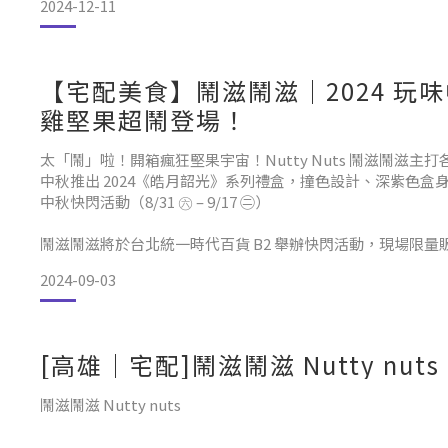
2024-12-11
【宅配美食】鬧滋鬧滋｜2024 
雞堅果超鬧登場！
太「鬧」啦！開箱瘋狂堅果宇宙！Nutty Nuts 鬧滋鬧
中秋推出 2024《皓月韶光》系列禮盒，撞色設計、深紫色盒
中秋快閃活動（8/31 ㊅ – 9/17 ㊁）
鬧滋鬧滋將於台北統一時代百貨 B2 舉辦快閃活動，現場限
第一次認識「鬧滋鬧滋」是在 IG 上看到其他人分享，不僅包
2024-09-03
[高雄｜宅配]鬧滋鬧滋 Nutty n
鬧滋鬧滋 Nutty nuts