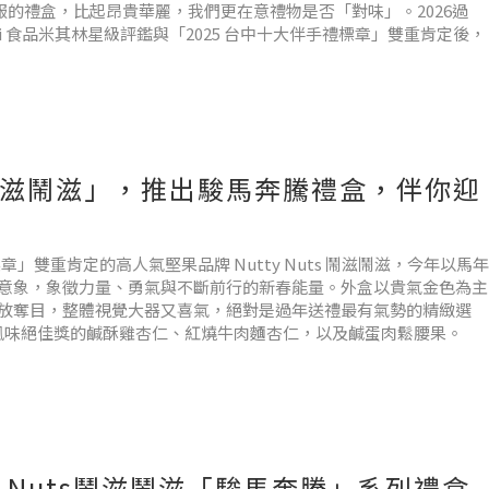
的禮盒，比起昂貴華麗，我們更在意禮物是否「對味」。2026過
i 食品米其林星級評鑑與「2025 台中十大伴手禮標章」雙重肯定後，
uts鬧滋鬧滋」，推出駿馬奔騰禮盒，伴你迎
章」雙重肯定的高人氣堅果品牌 Nutty Nuts 鬧滋鬧滋，今年以馬年
意象，象徵力量、勇氣與不斷前行的新春能量。外盒以貴氣金色為主
放奪目，整體視覺大器又喜氣，絕對是過年送禮最有氣勢的精緻選
i風味絕佳獎的鹹酥雞杏仁、紅燒牛肉麵杏仁，以及鹹蛋肉鬆腰果。
tty Nuts鬧滋鬧滋「駿馬奔騰」系列禮盒