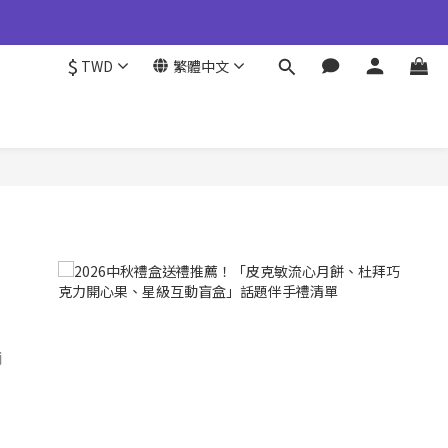
355777#25
$
TWD
繁體中文
皆維持與台灣一致，請您放心選購。
355777#25
兩