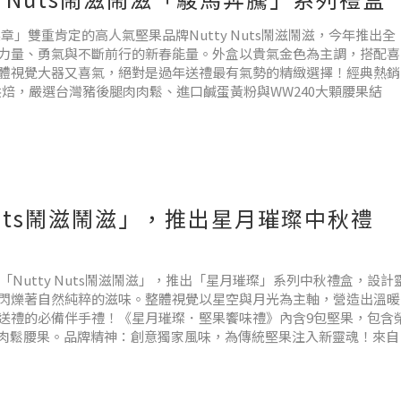
標章」雙重肯定的高人氣堅果品牌Nutty Nuts鬧滋鬧滋，今年推出全
力量、勇氣與不斷前行的新春能量。外盒以貴氣金色為主調，搭配喜
體視覺大器又喜氣，絕對是過年送禮最有氣勢的精緻選擇！經典熱銷
烘焙，嚴選台灣豬後腿肉肉鬆、進口鹹蛋黃粉與WW240大顆腰果結
 Nuts鬧滋鬧滋」，推出星月璀璨中秋禮
Nutty Nuts鬧滋鬧滋」，推出「星月璀璨」系列中秋禮盒，設計
閃爍著自然純粹的滋味。整體視覺以星空與月光為主軸，營造出溫暖
送禮的必備伴手禮！《星月璀璨．堅果饗味禮》內含9包堅果，包含
蛋肉鬆腰果。品牌精神：創意獨家風味，為傳統堅果注入新靈魂！來自