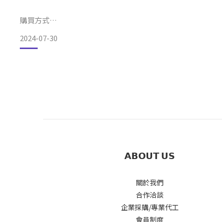
購買方式
2024-07-30
✨即日起至 2024/8/25 (日)訂購＿享早鳥優惠 88 折起
✨10 盒以上 85 折、30 盒以上 8 折,訂購 50 盒以上,可享企業
-
第一次知道原來堅果也有出禮盒！
𝗔𝗕𝗢𝗨𝗧 𝗨𝗦
關於我們
而且鬧滋的堅果禮盒很美噎～
合作洽談
企業採購/專業代工
會員制度