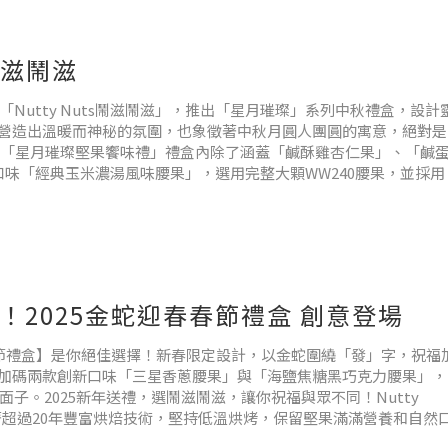
s鬧滋鬧滋
Nutty Nuts鬧滋鬧滋」，推出「星月璀璨」系列中秋禮盒，設計
營造出溫暖而神秘的氛圍，也象徵著中秋月圓人團圓的寓意，絕對是
入）「星月璀璨堅果饗味禮」禮盒內除了涵蓋「鹹酥雞杏仁果」、「鹹
味「經典玉米濃湯風味腰果」，選用完整大顆WW240腰果，並採用
時尚！2025金蛇迎春春節禮盒 創意登場
春•春節禮盒】是你絕佳選擇！新春限定設計，以金蛇圍繞「發」字，祝福
加碼兩款創新口味「三星香蔥腰果」與「海鹽焦糖黑巧克力腰果」，
面子。2025新年送禮，選鬧滋鬧滋，讓你祝福與眾不同！Nutty
鬧滋，有著超過20年豐富烘焙技術，堅持低溫烘烤，保留堅果滿滿營養和自然