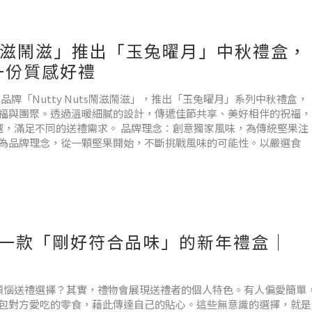
s 鬧滋鬧滋」推出「玉兔曜月」中秋禮盒，
一份質感好禮
果品牌「Nutty Nuts鬧滋鬧滋」，推出「玉兔曜月」系列中秋禮盒，
福與團聚。透過溫暖細膩的設計，傳遞佳節共享、美好相伴的祝福，
選，滿足不同的送禮需求。 品牌理念：創意獨家風味，為傳統堅果注
為品牌理念，從一顆堅果開始，不斷挑戰風味的可能性。以嚴選食
學挑一款「剛好符合品味」的新年禮盒｜
又開始煩惱送禮選擇？其實，禮物會展現送禮者的個人特色。有人偏愛簡單
包對方愛吃的零食，藉此傳達自己的貼心。這些無意識的選擇，就是