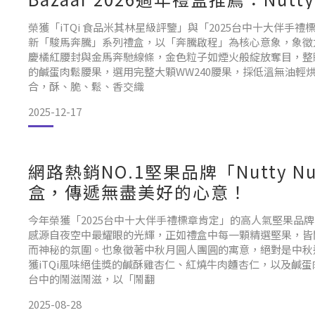
榮獲「iTQi 食品米其林星級評鑒」與「2025台中十大伴手禮
新「駿馬奔騰」系列禮盒，以「奔騰啟程」為核心意象，象徵
慶橘紅腰封與金馬奔馳線條，金色粒子如煙火般綻放奪目，整
的鹹蛋肉鬆腰果，選用完整大顆WW240腰果，採低溫無油輕
合，酥、脆、鬆、香交織
2025-12-17
網路熱銷NO.1堅果品牌「Nutty
盒，傳遞無盡美好的心意！
今年榮獲「2025台中十大伴手禮標章肯定」的高人氣堅果品牌「
感源自夜空中最耀眼的光輝，正如禮盒中每一顆精選堅果，皆
而神秘的氛圍。也象徵著中秋月圓人團圓的寓意，絕對是中秋
獲iTQi風味絕佳獎的鹹酥雞杏仁、紅燒牛肉麵杏仁，以及鹹
台中的鬧滋鬧滋，以「鬧翻
2025-08-28