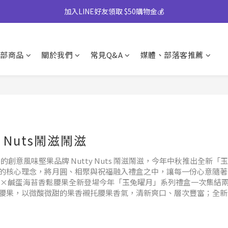
】中秋禮盒82折起｜50盒以上另享優惠➤ 點我詢價或致電專人服務 04-25
加入LINE好友領取 $50購物金💰
)產地將移轉至越南，商品皆有經過台灣團隊至越南廠嚴格把關，風味與品質
部商品
關於我們
常見Q&A
媒體、部落客推薦
】中秋禮盒82折起｜50盒以上另享優惠➤ 點我詢價或致電專人服務 04-25
y Nuts鬧滋鬧滋
的創意風味堅果品牌 Nutty Nuts 鬧滋鬧滋，今年中秋推出全新「玉
的核心理念，將月圓、相聚與祝福融入禮盒之中，讓每一份心意隨著
果×鹹蛋海苔香鬆腰果全新登場今年「玉兔曜月」系列禮盒一次集結
腰果，以微酸微甜的果香襯托腰果香氣，清新爽口、層次豐富；全新