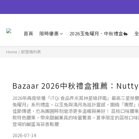
【早鳥優惠倒數中
👉風味堅果系列(鹹蛋肉鬆除外
首頁
限時優惠
2026玉兔曜月．中秋禮盒🐇
全
【早鳥優惠倒數中
Home
/
部落格列表
Bazaar 2026中秋禮盒推薦：Nutt
2026年再度榮獲「iTQi 食品界米其林星級評鑑」最高三星榮譽
兔曜月」系列禮盒。以玉兔與滿月為設計靈感，圍繞「團聚」
佳節傳遞，也為團圓時刻增添更多溫暖與美好！ 荔枝口味腰
款特色腰果，帶來甜鹹兼具的味蕾驚喜。夏季限定的荔枝口味
登場的鹹蛋海苔香鬆腰
2026-07-14