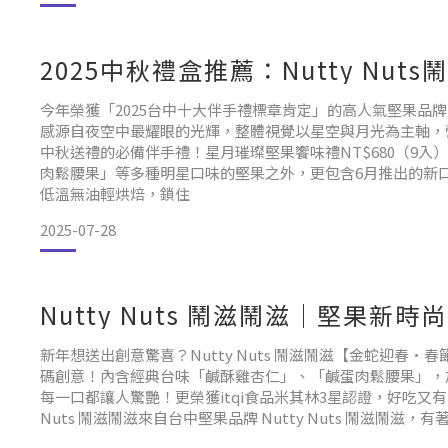
2025中秋禮盒推薦：Nutty Nut
今年榮獲「2025台中十大伴手禮標章肯定」的高人氣堅果品牌「
感源自夜空中最耀眼的光輝，整體視覺以星空與月光為主軸，
中秋送禮的必備伴手禮！星月璀璨堅果饗味禮NT$680（9
肉鬆腰果」等多種明星口味的堅果之外，更包含6月推出的新口
低溫無油輕烘焙，鎖住
2025-07-28
Nutty Nuts 鬧滋鬧滋｜堅果新
新年想送出創意驚喜？Nutty Nuts 鬧滋鬧滋【金蛇迎
碼創意！內含經典台味「鹹酥雞杏仁」、「鹹蛋肉鬆腰果」，
每一口都讓人驚艷！更榮獲itqi食品米其林3星認證，好吃又有
Nuts 鬧滋鬧滋來自台中堅果品牌 Nutty Nuts 鬧滋