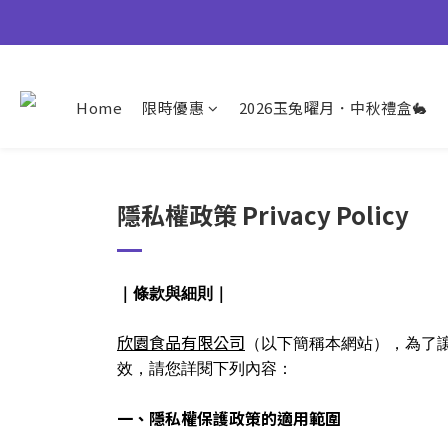
【早鳥優惠倒數中
👉風味堅果系列(鹹蛋肉鬆除外
Home
限時優惠
2026玉兔曜月．中秋禮盒🐇
【早鳥優惠倒數中
隱私權政策 Privacy Policy
｜條款與細則｜
欣園食品有限公司
（以下簡稱本網站），為了
效，請您詳閱下列內容：
一、隱私權保護政策的適用範圍