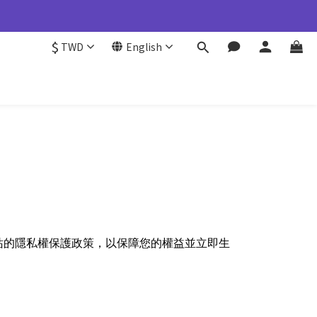
355777#25
$
TWD
English
皆維持與台灣一致，請您放心選購。
355777#25
站的隱私權保護政策，以保障您的權益並立即生