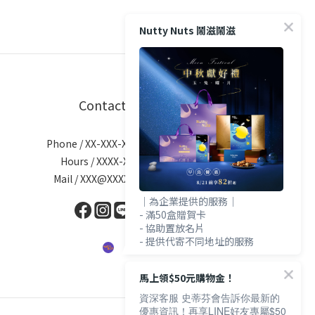
Nutty Nuts 鬧滋鬧滋
Contact
Phone / XX-XXX-XXX-XXX
Hours / XXXX-XXXX
Mail / XXX@XXXX.COM
｜為企業提供的服務｜
- 滿50盒贈賀卡
- 協助置放名片
- 提供代寄不同地址的服務
馬上領$50元購物金！
資深客服 史蒂芬會告訴你最新的
優惠資訊！再享LINE好友專屬$50