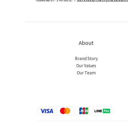
About
Brand Story
Our Values
Our Team