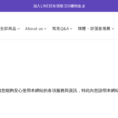
】中秋禮盒82折起｜50盒以上另享優惠➤ 點我詢價或致電專人服務 04-25
加入LINE好友領取 $50購物金💰
)產地將移轉至越南，商品皆有經過台灣團隊至越南廠嚴格把關，風味與品質
全部商品
About us
常見Q&A
媒體、部落客推薦
】中秋禮盒82折起｜50盒以上另享優惠➤ 點我詢價或致電專人服務 04-25
讓您能夠安心使用本網站的各項服務與資訊，特此向您說明本網