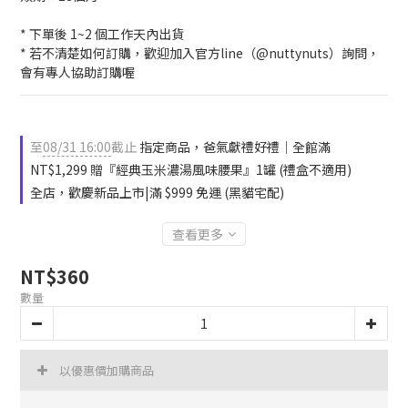
* 下單後 1~2 個工作天內出貨
* 若不清楚如何訂購，歡迎加入官方line（@nuttynuts）詢問，
會有專人協助訂購喔
至
08/31 16:00
截止
指定商品，爸氣獻禮好禮｜全館滿
NT$1,299 贈『經典玉米濃湯風味腰果』1罐 (禮盒不適用)
全店，歡慶新品上市|滿 $999 免運 (黑貓宅配)
查看更多
NT$360
數量
以優惠價加購商品