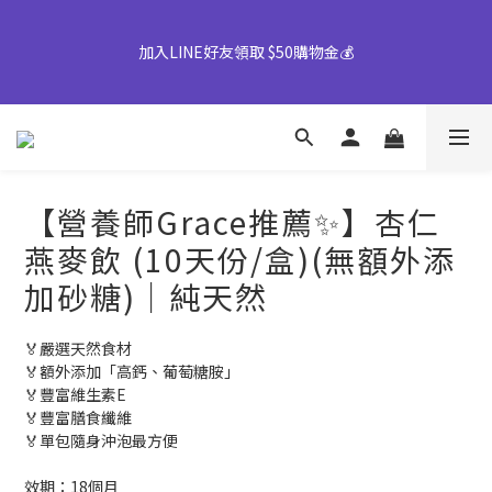
【早鳥優惠倒數中】中秋禮盒82折起｜50盒以上另享優惠➤ 點我
加入LINE好友領取 $50購物金💰
詢價或致電專人服務 04-25355777#25
👉風味堅果系列(鹹蛋肉鬆除外)產地將移轉至越南，商品皆有經過
台灣團隊至越南廠嚴格把關，風味與品質皆維持與台灣一致，請您
放心選購。
【營養師Grace推薦✨】杏仁
【早鳥優惠倒數中】中秋禮盒82折起｜50盒以上另享優惠➤ 點我
燕麥飲 (10天份/盒)(無額外添
詢價或致電專人服務 04-25355777#25
加砂糖)｜純天然
🏅嚴選天然食材
🏅額外添加「高鈣、葡萄糖胺」
🏅豐富維生素E
🏅豐富膳食纖維
🏅單包隨身沖泡最方便
效期：18個月