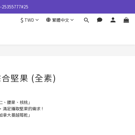
355777#25
355777#25
$
TWD
繁體中文
皆維持與台灣一致，請您放心選購。
355777#25
立即購買
合堅果 (全素)
仁、腰果、核桃」
滿足攝取堅果的需求 !
加拿大蔓越莓乾」