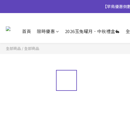
【早鳥優惠倒數中
【早鳥優惠倒數中
首頁
限時優惠
2026玉兔曜月．中秋禮盒🐇
全
👉風味堅果系列(鹹蛋肉鬆除外
【早鳥優惠倒數中
全部商品
/
全部商品