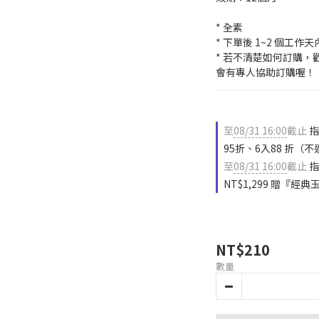
* 全素
* 下單後 1~2 個工作
* 若不清楚如何訂購，歡迎
會有專人協助訂購喔！
至
08/31 16:00
截止
指
95折、6入88 折（
至
08/31 16:00
截止
指
NT$1,299 贈『經
NT$210
數量