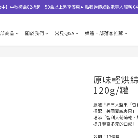
】中秋禮盒82折起｜50盒以上另享優惠➤ 點我詢價或致電專人服務 04-25
】中秋禮盒82折起｜50盒以上另享優惠➤ 點我詢價或致電專人服務 04-25
加入LINE好友領取 $50購物金💰
部商品
關於我們
常見Q&A
媒體、部落客推薦
)產地將移轉至越南，商品皆有經過台灣團隊至越南廠嚴格把關，風味與品質
】中秋禮盒82折起｜50盒以上另享優惠➤ 點我詢價或致電專人服務 04-25
原味輕烘綜
120g/罐
嚴選世界三大堅果「杏
搭配「美國夏威夷果」，
增添「智利大葡萄乾、
提升豐富多元的口感 !
效期：12個月