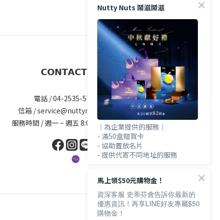
Nutty Nuts 鬧滋鬧滋
𝗖𝗢𝗡𝗧𝗔𝗖𝗧 𝗨𝗦
電話 / 04-2535-5777#25
信箱 / service@nuttynuts.com.tw
服務時間 / 週一 ~ 週五 8:00am-5.00pm
｜為企業提供的服務｜
- 滿50盒贈賀卡
- 協助置放名片
- 提供代寄不同地址的服務
馬上領$50元購物金！
資深客服 史蒂芬會告訴你最新的
優惠資訊！再享LINE好友專屬$50
購物金！