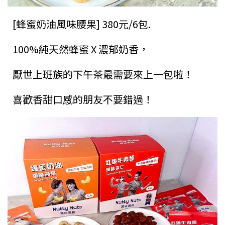
[蜂蜜奶油風味腰果] 380元/6包.
100%純天然蜂蜜 X 濃郁奶香，
厭世上班族的下午茶最需要來上一包啦！
喜歡香甜口感的朋友不要錯過！