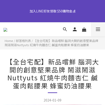
【早鳥優惠倒數中】中秋禮盒82折起｜50盒以上另享優惠➤ 點我
加入LINE好友領取 $50購物金💰
詢價或致電專人服務 04-25355777#25
👉風味堅果系列(鹹蛋肉鬆除外)產地將移轉至越南，商品皆有經過
台灣團隊至越南廠嚴格把關，風味與品質皆維持與台灣一致，請您
放心選購。
Home
/
部落格列表
/
【全台宅配】新品嚐鮮 腦洞大開的創意堅果品牌
鬧滋鬧滋Nuttyuts 紅燒牛肉麵杏仁 鹹蛋肉鬆腰果 蜂蜜奶油腰果
【早鳥優惠倒數中】中秋禮盒82折起｜50盒以上另享優惠➤ 點我
詢價或致電專人服務 04-25355777#25
【全台宅配】新品嚐鮮 腦洞大
開的創意堅果品牌 鬧滋鬧滋
Nuttyuts 紅燒牛肉麵杏仁 鹹
蛋肉鬆腰果 蜂蜜奶油腰果
2024-01-09