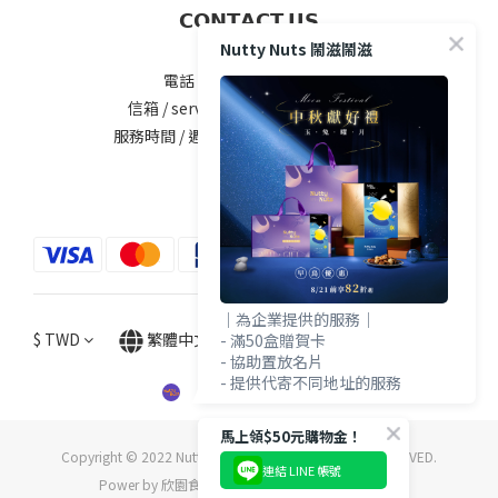
𝗖𝗢𝗡𝗧𝗔𝗖𝗧 𝗨𝗦
Nutty Nuts 鬧滋鬧滋
電話 / 04-2535-5777#25
信箱 / service@nuttynuts.com.tw
服務時間 / 週一 ~ 週五 8:00am-5.00pm
｜為企業提供的服務｜
$
TWD
繁體中文
- 滿50盒贈賀卡
- 協助置放名片
- 提供代寄不同地址的服務
馬上領$50元購物金！
Copyright © 2022 Nutty Nuts CO. LTD. ALL RIGHTS RESERVED.
連結 LINE 帳號
Power by 欣園食品有限公司 / 統一編號 80231138