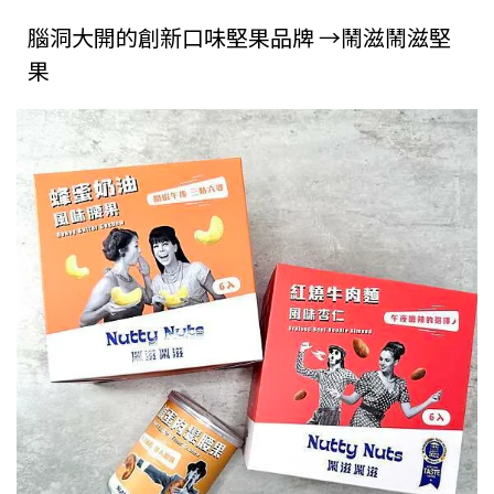
腦洞大開的創新口味堅果品牌 →鬧滋鬧滋堅
果