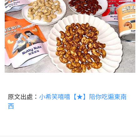
原文出處：
小希笑嘻嘻【★】陪你吃遍東南
西