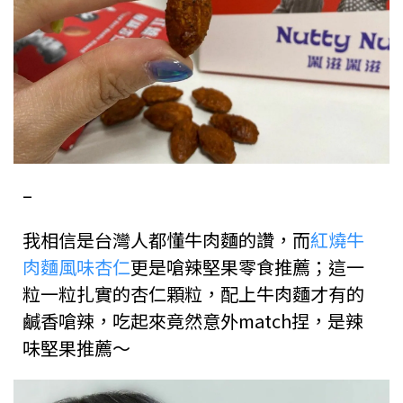
–
我相信是台灣人都懂牛肉麵的讚，而
紅燒牛
肉麵風味杏仁
更是嗆辣堅果零食推薦；這一
粒一粒扎實的杏仁顆粒，配上牛肉麵才有的
鹹香嗆辣，吃起來竟然意外match捏，是辣
味堅果推薦～