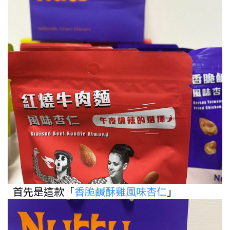
首先是這款「
香脆鹹酥雞風味杏仁
」