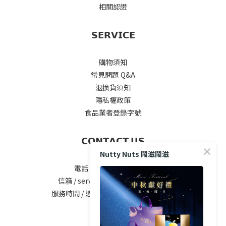
相關認證
𝗦𝗘𝗥𝗩𝗜𝗖𝗘
購物須知
常見問題 Q&A
退換貨須知
隱私權政策
食品業者登錄字號
𝗖𝗢𝗡𝗧𝗔𝗖𝗧 𝗨𝗦
Nutty Nuts 鬧滋鬧滋
電話 / 04-2535-5777#25
信箱 / service@nuttynuts.com.tw
服務時間 / 週一 ~ 週五 8:00am-5.00pm