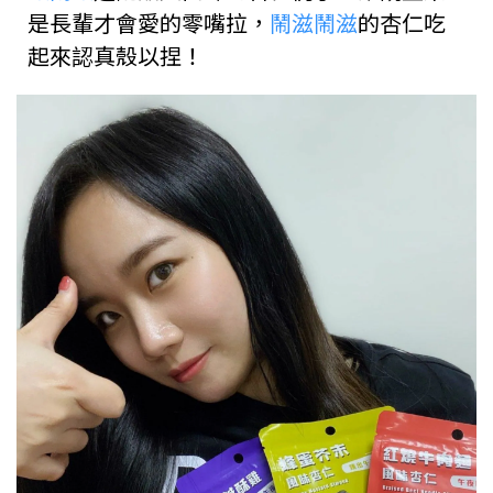
是長輩才會愛的零嘴拉，
鬧滋鬧滋
的杏仁吃
起來認真殼以捏！