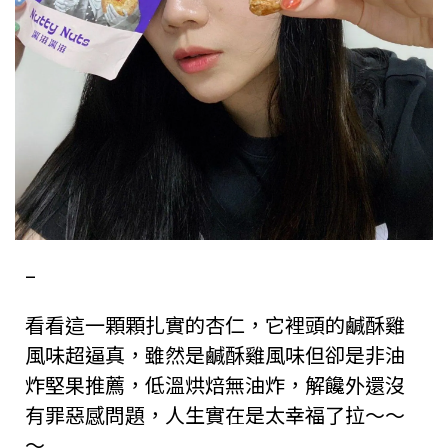
–
看看這一顆顆扎實的杏仁，它裡頭的鹹酥雞
風味超逼真，雖然是鹹酥雞風味但卻是非油
炸堅果推薦，低溫烘焙無油炸，解饞外還沒
有罪惡感問題，人生實在是太幸福了拉～～
～