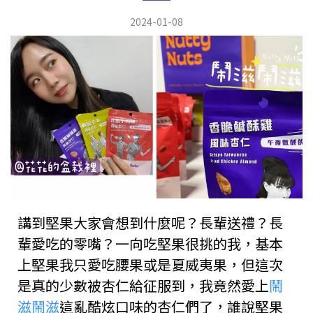
2024-01-08
講到堅果大家會想到什麼呢？長輩送禮？長
輩愛吃的零嘴？一向吃堅果很挑的我，基本
上堅果我只愛吃腰果或是夏威夷果，但這次
是真的少數被杏仁給征服到，我竟然愛上
鬧
滋鬧滋
這亂酷炫口味的杏仁們了，誰說堅果