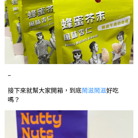
–
接下來就幫大家開箱，到底
鬧滋鬧滋
好吃
嗎？