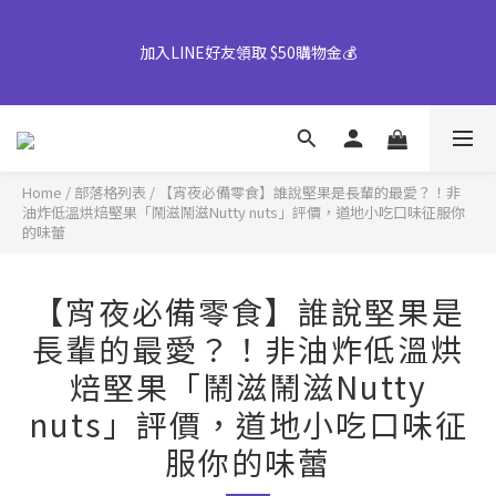
加入LINE好友領取 $50購物金💰
【早鳥優惠倒數中】中秋禮盒82折起｜50盒以上另享優惠➤ 點我
詢價或致電專人服務 04-25355777#25
👉風味堅果系列(鹹蛋肉鬆除外)產地將移轉至越南，商品皆有經過
台灣團隊至越南廠嚴格把關，風味與品質皆維持與台灣一致，請您
放心選購。
Home
/
部落格列表
/
【宵夜必備零食】誰說堅果是長輩的最愛？！非
【早鳥優惠倒數中】中秋禮盒82折起｜50盒以上另享優惠➤ 點我
油炸低溫烘焙堅果「鬧滋鬧滋Nutty nuts」評價，道地小吃口味征服你
詢價或致電專人服務 04-25355777#25
的味蕾
【宵夜必備零食】誰說堅果是
長輩的最愛？！非油炸低溫烘
焙堅果「鬧滋鬧滋Nutty
nuts」評價，道地小吃口味征
服你的味蕾