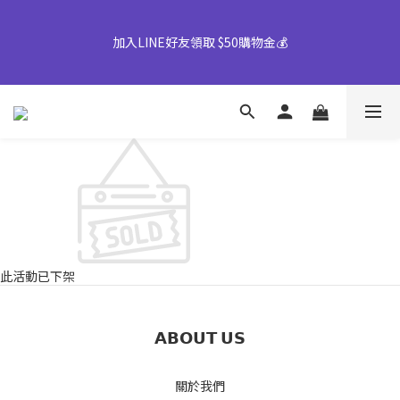
【早鳥優惠倒數中】中秋禮盒82折起｜50盒以上另享優惠➤ 點我
加入LINE好友領取 $50購物金💰
詢價或致電專人服務 04-25355777#25
👉風味堅果系列(鹹蛋肉鬆除外)產地將移轉至越南，商品皆有經過
台灣團隊至越南廠嚴格把關，風味與品質皆維持與台灣一致，請您
放心選購。
【早鳥優惠倒數中】中秋禮盒82折起｜50盒以上另享優惠➤ 點我
詢價或致電專人服務 04-25355777#25
此活動已下架
𝗔𝗕𝗢𝗨𝗧 𝗨𝗦
關於我們