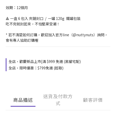
效期：12個月
🔺 一盒 6 包入 夾鏈封口  /  一罐 120g  鐵罐包裝
吃不完就封起來，不怕堅果受潮！
* 若不清楚如何訂購，歡迎加入官方line（@nuttynuts）詢問，
會有專人協助訂購喔
全店，歡慶新品上市|滿 $999 免運 (黑貓宅配)
全店，限時優惠｜$799免運 (超取)
送貨及付款方
商品描述
顧客評價
式