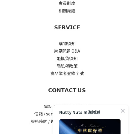
會員制度
相關認證
𝗦𝗘𝗥𝗩𝗜𝗖𝗘
購物須知
常見問題 Q&A
退換貨須知
隱私權政策
食品業者登錄字號
𝗖𝗢𝗡𝗧𝗔𝗖𝗧 𝗨𝗦
電話 / 04-2535-5777#25
Nutty Nuts 鬧滋鬧滋
信箱 / service@nuttynuts.com.tw
服務時間 / 週一 ~ 週五 8:00am-5.00pm