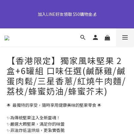
【早鳥優惠倒數中】中秋禮盒82折起｜50盒以上另享優惠➤ 點我
加入LINE好友領取 $50購物金💰
詢價或致電專人服務 04-25355777#25
👉風味堅果系列(鹹蛋肉鬆除外)產地將移轉至越南，商品皆有經過
台灣團隊至越南廠嚴格把關，風味與品質皆維持與台灣一致，請您
放心選購。
【香港限定】獨家風味堅果 2
【早鳥優惠倒數中】中秋禮盒82折起｜50盒以上另享優惠➤ 點我
盒+6罐組 口味任選(鹹酥雞/鹹
詢價或致電專人服務 04-25355777#25
蛋肉鬆/三星香蔥/紅燒牛肉麵/
荔枝/蜂蜜奶油/蜂蜜芥末)
🌟  最獨特的享受，隨時享用健康美味的堅果零食 🌟
✨為傳統堅果注入全新靈魂！
✨嚴選大顆堅果，滿足你的味蕾
✨非油炸低溫烘焙，更紮實香脆