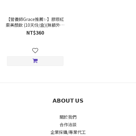
【營養師Grace推薦✨】膠原紅
棗美顏飲 (10天份/盒)(無額外添
加砂糖)｜添加鈣、鐵、膠原蛋
NT$360
白 (胡蘿蔔萃取)
𝗔𝗕𝗢𝗨𝗧 𝗨𝗦
關於我們
合作洽談
企業採購/專業代工