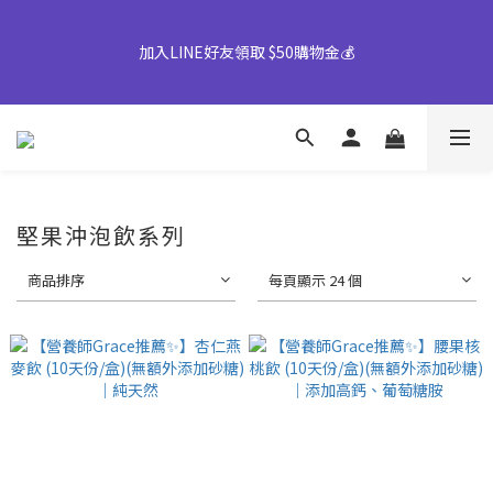
【早鳥優惠倒數中】中秋禮盒82折起｜50盒以上另享優惠➤ 點我
加入LINE好友領取 $50購物金💰
詢價或致電專人服務 04-25355777#25
👉風味堅果系列(鹹蛋肉鬆除外)產地將移轉至越南，商品皆有經過
台灣團隊至越南廠嚴格把關，風味與品質皆維持與台灣一致，請您
放心選購。
堅果沖泡飲系列
【早鳥優惠倒數中】中秋禮盒82折起｜50盒以上另享優惠➤ 點我
詢價或致電專人服務 04-25355777#25
商品排序
每頁顯示 24 個