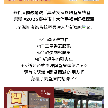
恭賀
#鬧滋鬧滋
「典藏獨家風味堅果禮盒」
榮獲
#𝟮𝟬𝟮𝟱臺中市十大伴手禮
#好禮標章
〖鬧滋鬧滋為傳統堅果注入全新風味
〗
જ⁀ 鹹酥雞杏仁
જ⁀ 三星香蔥腰果
જ⁀ 鹹蛋肉鬆腰果
જ⁀ 紅燒牛肉麵杏仁
✦✧道地台式風味與堅果做結合✦✧
讓首次認識
#鬧滋鬧滋
的朋友們
顛覆了對堅果的想像 .ᐟ.ᐟ