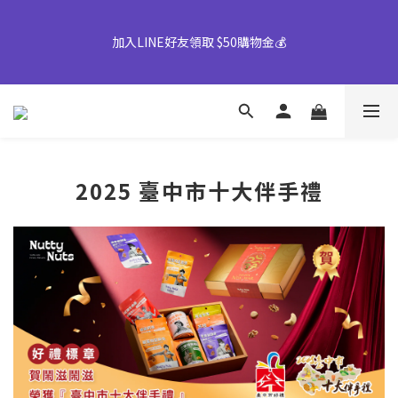
【早鳥優惠倒數中】中秋禮盒82折起｜50盒以上另享優惠➤ 點我
加入LINE好友領取 $50購物金💰
詢價或致電專人服務 04-25355777#25
👉風味堅果系列(鹹蛋肉鬆除外)產地將移轉至越南，商品皆有經過
台灣團隊至越南廠嚴格把關，風味與品質皆維持與台灣一致，請您
放心選購。
2025 臺中市十大伴手禮
【早鳥優惠倒數中】中秋禮盒82折起｜50盒以上另享優惠➤ 點我
詢價或致電專人服務 04-25355777#25