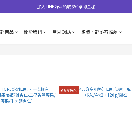
】中秋禮盒82折起｜50盒以上另享優惠➤ 點我詢價或致電專人服務 04-25
加入LINE好友領取 $50購物金💰
)產地將移轉至越南，商品皆有經過台灣團隊至越南廠嚴格把關，風味與品質
部商品
關於我們
常見Q&A
媒體、部落客推薦
】中秋禮盒82折起｜50盒以上另享優惠➤ 點我詢價或致電專人服務 04-25
經典分享組✨