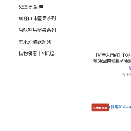
免運專區 🚚
瘋狂口味堅果系列
原味輕烘堅果系列
堅果沖泡飲系列
惜物優惠｜5折起
【新手入門組】TOP5
罐(鹹蛋肉鬆腰果/鹹
湯腰
NT$
首購推薦🌟