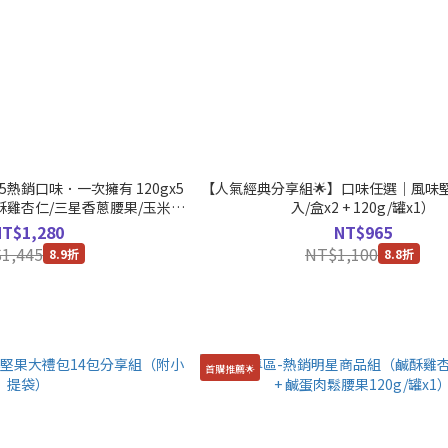
熱銷口味．一次擁有 120gx5
【人氣經典分享組🌟】口味任選｜風味堅
酥雞杏仁/三星香蔥腰果/玉米濃
入/盒x2 + 120g/罐x1）
果/牛肉麵杏仁)
NT$1,280
NT$965
1,445
NT$1,100
8.9折
8.8折
首購推薦🌟