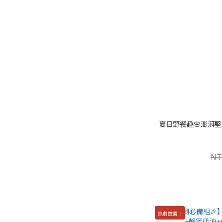
夏日野餐趣🌸澎湃
NT
追劇首選！