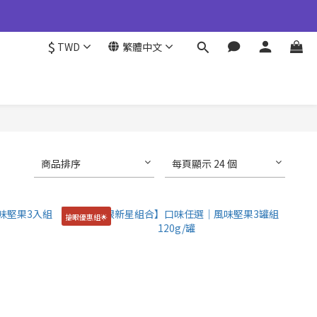
355777#25
$
TWD
繁體中文
皆維持與台灣一致，請您放心選購。
355777#25
商品排序
每頁顯示 24 個
搶眼優惠組🌟