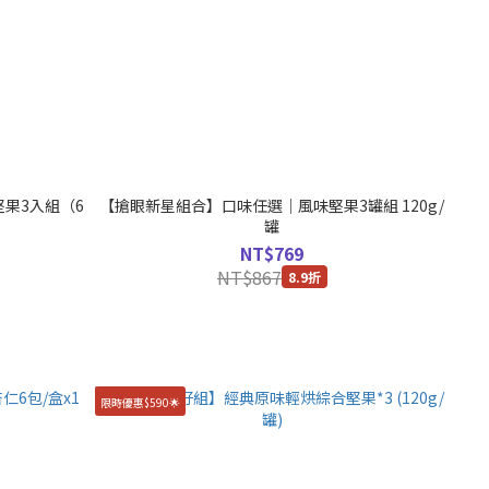
果3入組（6
【搶眼新星組合】口味任選｜風味堅果3罐組 120g/
罐
NT$769
NT$867
8.9折
限時優惠$590🌟