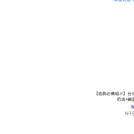
【追劇必備組🎉】台
奶油+鹹蛋
NT$