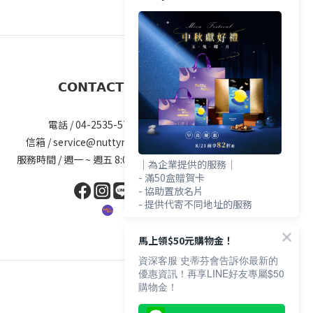
𝗖𝗢𝗡𝗧𝗔𝗖𝗧 𝗨𝗦
電話 / 04-2535-5777#25
信箱 / service@nuttynuts.com.tw
服務時間 / 週一 ~ 週五 8:00am-5.00pm
｜為企業提供的服務｜
- 滿50盒贈賀卡
- 協助置放名片
- 提供代寄不同地址的服務
馬上領$50元購物金！
資深客服 史蒂芬會告訴你最新的
優惠資訊！再享LINE好友專屬$50
購物金！