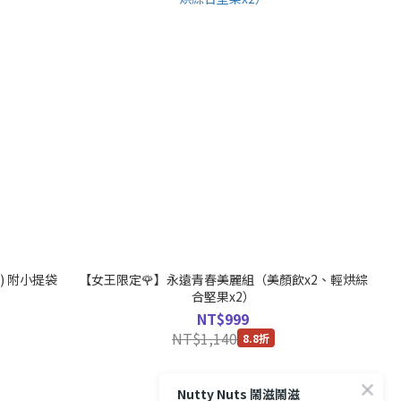
) 附小提袋
【女王限定🌹】永遠青春美麗組（美顏飲x2、輕烘綜
合堅果x2）
NT$999
NT$1,140
8.8折
Nutty Nuts 鬧滋鬧滋