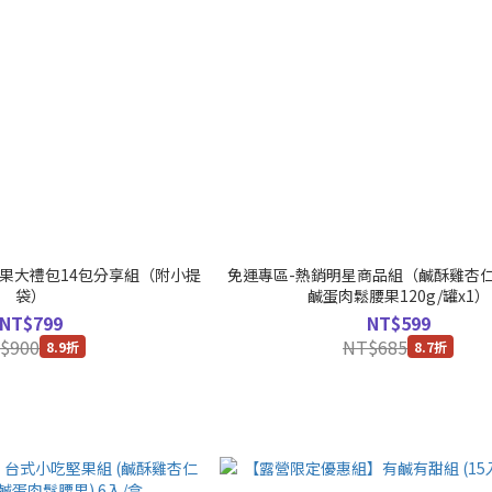
堅果大禮包14包分享組（附小提
免運專區-熱銷明星商品組（鹹酥雞杏仁6包
袋）
鹹蛋肉鬆腰果120g/罐x1）
NT$799
NT$599
$900
NT$685
8.9折
8.7折