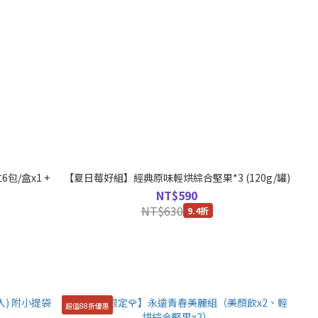
/盒x1 +
【夏日莓好組】經典原味輕烘綜合堅果*3 (120g/罐)
NT$590
NT$630
9.4折
超值88折優惠