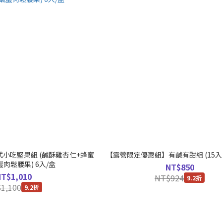
式小吃堅果組 (鹹酥雞杏仁+蜂蜜
【露營限定優惠組】有鹹有甜組 (15入
肉鬆腰果) 6入/盒
NT$850
NT$1,010
NT$924
9.2折
1,100
9.2折