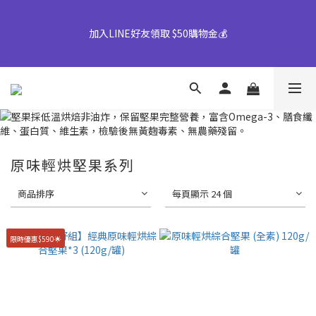
【早鳥優惠倒數中】中秋禮盒82折起｜50盒以上另享優惠➤ 點我
加入LINE好友領取 $50購物金💰
詢價或致電專人服務 04-25355777#25
👉風味堅果系列(鹹蛋肉鬆除外)產地將移轉至越南，商品皆有經過
台灣團隊至越南廠嚴格把關，風味與品質皆維持與台灣一致，請您
放心選購。
【早鳥優惠倒數中】中秋禮盒82折起｜50盒以上另享優惠➤ 點我
原味輕烘堅果系列
詢價或致電專人服務 04-25355777#25
商品排序
每頁顯示 24 個
限時優惠$590🌟