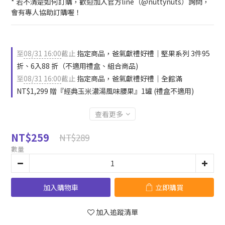
* 若不清楚如何訂購，歡迎加入官方line（@nuttynuts）詢問，
會有專人協助訂購喔！
至
08/31 16:00
截止
指定商品，爸氣獻禮好禮｜堅果系列 3件95
折、6入88 折（不適用禮盒、組合商品)
至
08/31 16:00
截止
指定商品，爸氣獻禮好禮｜全館滿
NT$1,299 贈『經典玉米濃湯風味腰果』1罐 (禮盒不適用)
查看更多
NT$259
NT$289
數量
加入購物車
立即購買
加入追蹤清單