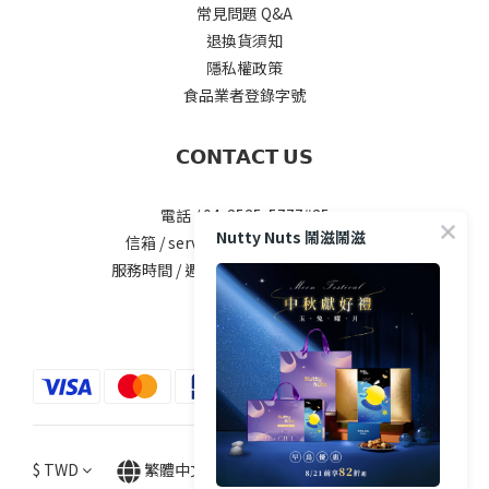
常見問題 Q&A
退換貨須知
隱私權政策
食品業者登錄字號
𝗖𝗢𝗡𝗧𝗔𝗖𝗧 𝗨𝗦
電話 / 04-2535-5777#25
Nutty Nuts 鬧滋鬧滋
信箱 / service@nuttynuts.com.tw
服務時間 / 週一 ~ 週五 8:00am-5.00pm
$
TWD
繁體中文