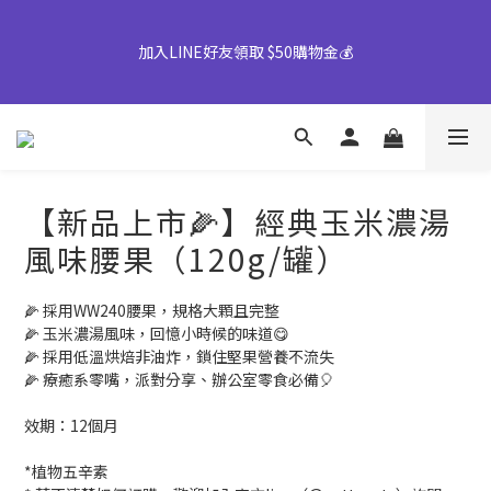
【早鳥優惠倒數中】中秋禮盒82折起｜50盒以上另享優惠➤ 點我
加入LINE好友領取 $50購物金💰
詢價或致電專人服務 04-25355777#25
👉風味堅果系列(鹹蛋肉鬆除外)產地將移轉至越南，商品皆有經過
台灣團隊至越南廠嚴格把關，風味與品質皆維持與台灣一致，請您
放心選購。
【新品上市🌽】經典玉米濃湯
【早鳥優惠倒數中】中秋禮盒82折起｜50盒以上另享優惠➤ 點我
風味腰果（120g/罐）
詢價或致電專人服務 04-25355777#25
🌽 採用WW240腰果，規格大顆且完整
🌽 玉米濃湯風味，回憶小時候的味道😋
🌽 採用低溫烘焙非油炸，鎖住堅果營養不流失
🌽 療癒系零嘴，派對分享、辦公室零食必備🎈
效期：12個月
*植物五辛素