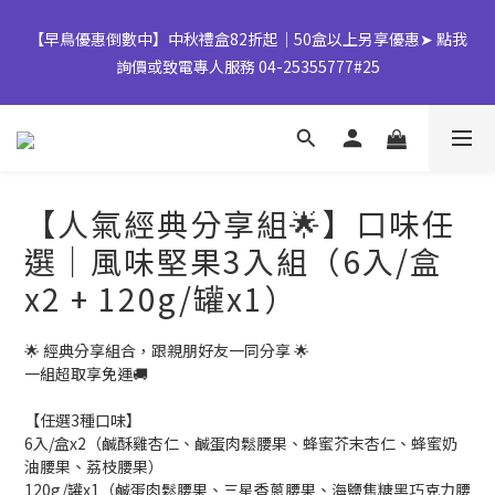
【早鳥優惠倒數中】中秋禮盒82折起｜50盒以上另享優惠➤ 點我
【早鳥優惠倒數中】中秋禮盒82折起｜50盒以上另享優惠➤ 點我
詢價或致電專人服務 04-25355777#25
詢價或致電專人服務 04-25355777#25
加入LINE好友領取 $50購物金💰
【人氣經典分享組🌟】口味任
👉風味堅果系列(鹹蛋肉鬆除外)產地將移轉至越南，商品皆有經過
選｜風味堅果3入組（6入/盒
台灣團隊至越南廠嚴格把關，風味與品質皆維持與台灣一致，請您
x2 + 120g/罐x1）
放心選購。
🌟 經典分享組合，跟親朋好友一同分享 🌟
【早鳥優惠倒數中】中秋禮盒82折起｜50盒以上另享優惠➤ 點我
一組超取享免運🚚
詢價或致電專人服務 04-25355777#25
【任選3種口味】
6入/盒x2（鹹酥雞杏仁、鹹蛋肉鬆腰果、蜂蜜芥末杏仁、蜂蜜奶
油腰果、荔枝腰果）
120g/罐x1（鹹蛋肉鬆腰果、三星香蔥腰果、海鹽焦糖黑巧克力腰