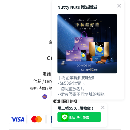
Nutty Nuts 鬧滋鬧滋
購物須知
常見問題 Q&A
退換貨須知
隱私權政策
食品業者登錄字號
𝗖𝗢𝗡𝗧𝗔𝗖𝗧 𝗨𝗦
電話 / 04-2535-5777#25
｜為企業提供的服務｜
信箱 / service@nuttynuts.com.tw
- 滿50盒贈賀卡
服務時間 / 週一 ~ 週五 8:00am-5.00pm
- 協助置放名片
- 提供代寄不同地址的服務
馬上領$50元購物金！
連結 LINE 帳號