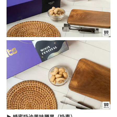
► 蜂蜜奶油風味腰果（奶素）