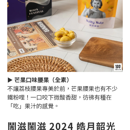
► 芒果口味腰果（全素）
不讓荔枝腰果專美於前，芒果腰果也有不少
鐵粉哩！一口咬下微酸香甜，彷彿有種在
「吃」果汁的感覺。
鬧滋鬧滋 2024 皓月韶光