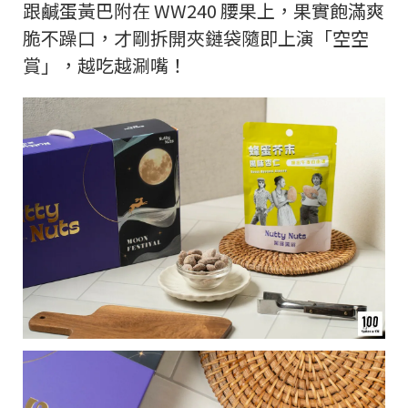
跟鹹蛋黃巴附在 WW240 腰果上，果實飽滿爽
脆不躁口，才剛拆開夾鏈袋隨即上演「空空
賞」，越吃越涮嘴！