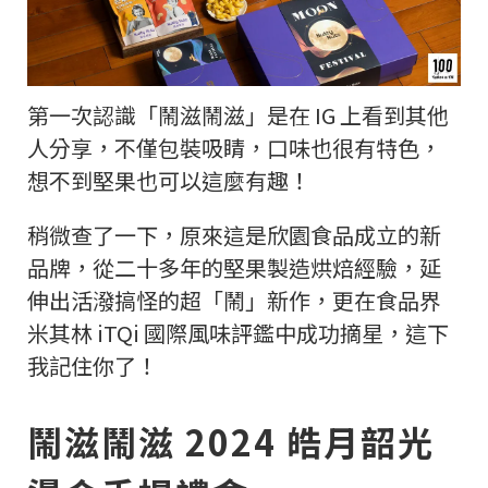
第一次認識「鬧滋鬧滋」是在 IG 上看到其他
人分享，不僅包裝吸睛，口味也很有特色，
想不到堅果也可以這麼有趣！
稍微查了一下，原來這是欣園食品成立的新
品牌，從二十多年的堅果製造烘焙經驗，延
伸出活潑搞怪的超「鬧」新作，更在食品界
米其林 iTQi 國際風味評鑑中成功摘星，這下
我記住你了！
鬧滋鬧滋 2024 皓月韶光