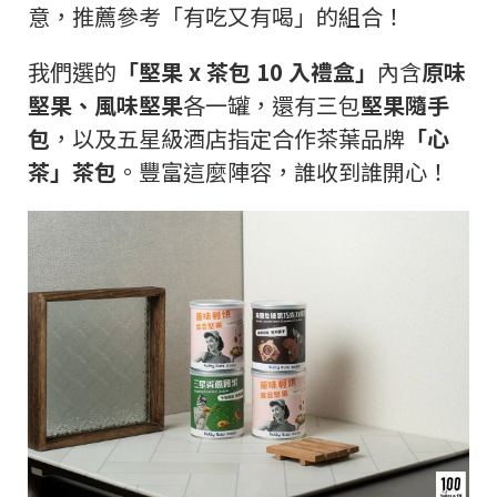
意，推薦參考「有吃又有喝」的組合！
我們選的
「堅果 x 茶包 10 入禮盒」
內含
原味
堅果、風味堅果
各一罐，還有三包
堅果隨手
包
，以及五星級酒店指定合作茶葉品牌
「心
茶」茶包
。豐富這麼陣容，誰收到誰開心！