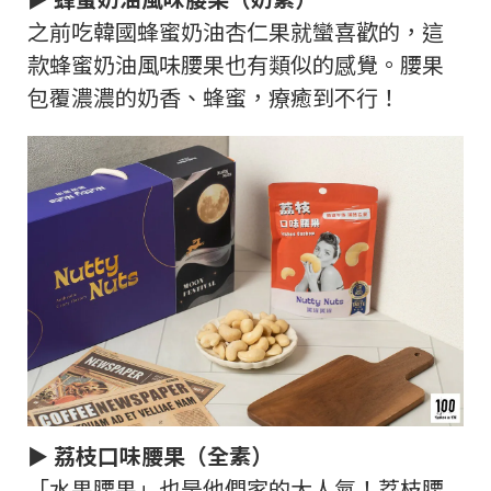
之前吃韓國蜂蜜奶油杏仁果就蠻喜歡的，這
款蜂蜜奶油風味腰果也有類似的感覺。腰果
包覆濃濃的奶香、蜂蜜，療癒到不行！
► 荔枝口味腰果（全素）
「水果腰果」也是他們家的大人氣！荔枝腰