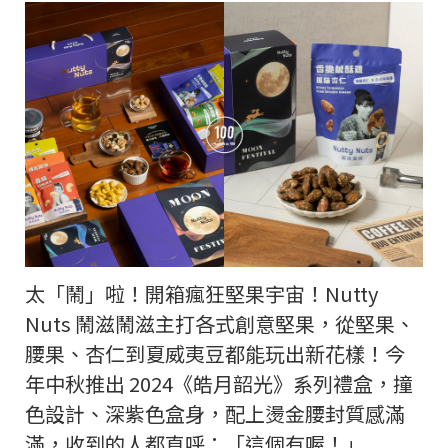
太「鬧」啦！開箱瘋狂堅果宇宙！Nutty
Nuts 鬧滋鬧滋主打各式創意堅果，從堅果、
腰果、杏仁到夏威夷豆都能玩出新花樣！今
年中秋推出 2024《皓月韶光》系列禮盒，撞
色設計、深紫色盒身，配上燙金腰封質感滿
滿，收到的人都直呼：「這個有喔！」