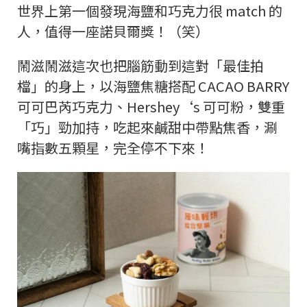
世界上第一個發現海鹽和巧克力很 match 的
人，值得一座諾貝爾獎！（笑）
鬧滋鬧滋這次也把腦筋動到這對「最佳拍
檔」的身上，以海鹽焦糖搭配 CACAO BARRY
可可巴芮巧克力、Hershey‘s 可可粉，雙重
「巧」勁加持，吃起來鹹甜中帶點焦香，涮
嘴指數五顆星，完全停不下來！