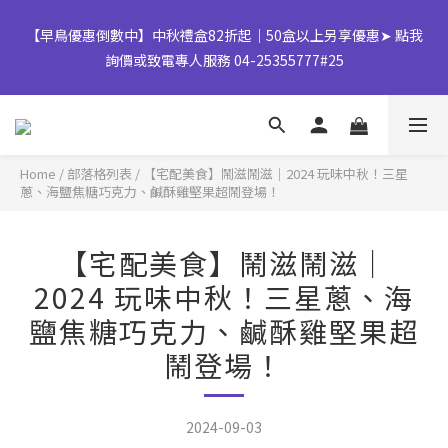
【早鳥優惠倒數中】中秋禮盒82折起｜50盒以上另享優惠➤ 點我
加入LINE好友領取 $50購物金💰
詢價或致電專人服務 04-25355777#25
👉風味堅果系列(鹹蛋肉鬆除外)產地將移轉至越南，商品皆有經過
台灣團隊至越南廠嚴格把關，風味與品質皆維持與台灣一致，請您
Home
/
部落格列表
/
【宅配美食】鬧滋鬧滋｜2024 玩味中秋！三星
放心選購。
蔥、海鹽焦糖巧克力、鹹酥雞堅果超鬧登場！
【早鳥優惠倒數中】中秋禮盒82折起｜50盒以上另享優惠➤ 點我
【宅配美食】鬧滋鬧滋｜
詢價或致電專人服務 04-25355777#25
2024 玩味中秋！三星蔥、海
鹽焦糖巧克力、鹹酥雞堅果超
鬧登場！
2024-09-03