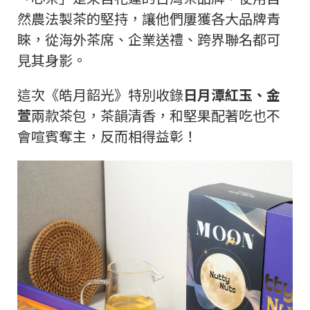
然農法製茶的堅持，讓他們屢獲各大品牌青
睞，從海外茶席、企業送禮、跨界聯名都可
見其身影。
這次《皓月韶光》特別收錄
日月潭紅玉、金
萱
兩款茶包，茶韻清香，和堅果配著吃也不
會喧賓奪主，反而相得益彰！