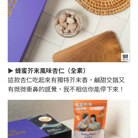
► 蜂蜜芥末風味杏仁（全素）
這款杏仁吃起來有獨特芥末香，鹹甜交錯又
有微微衝鼻的感覺，我不相信你能停下來！