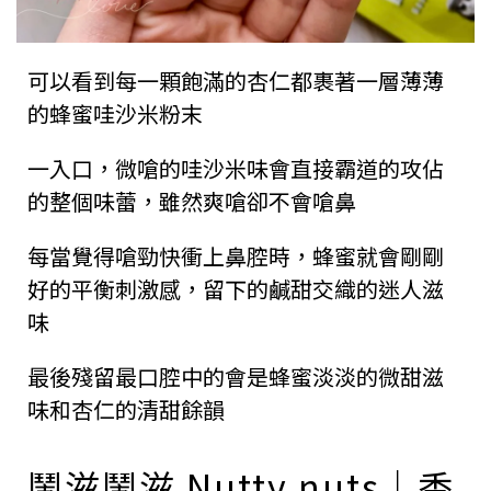
可以看到每一顆飽滿的杏仁都裹著一層薄薄
的蜂蜜哇沙米粉末
一入口，微嗆的哇沙米味會直接霸道的攻佔
的整個味蕾，雖然爽嗆卻不會嗆鼻
每當覺得嗆勁快衝上鼻腔時，蜂蜜就會剛剛
好的平衡刺激感，留下的鹹甜交織的迷人滋
味
最後殘留最口腔中的會是蜂蜜淡淡的微甜滋
味和杏仁的清甜餘韻
鬧滋鬧滋 Nutty nuts｜香