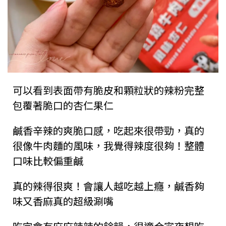
可以看到表面帶有脆皮和顆粒狀的辣粉完整
包覆著脆口的杏仁果仁
鹹香辛辣的爽脆口感，吃起來很帶勁，真的
很像牛肉麵的風味，我覺得辣度很夠！整體
口味比較偏重鹹
真的辣得很爽！會讓人越吃越上癮，鹹香夠
味又香麻真的超級涮嘴