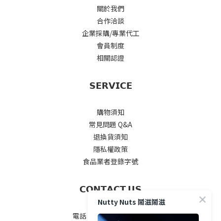
關於我們
合作洽談
企業採購/專業代工
會員制度
相關認證
𝗦𝗘𝗥𝗩𝗜𝗖𝗘
購物須知
常見問題 Q&A
退換貨須知
隱私權政策
食品業者登錄字號
𝗖𝗢𝗡𝗧𝗔𝗖𝗧 𝗨𝗦
Nutty Nuts 鬧滋鬧滋
電話 / 04-2535-5777#25