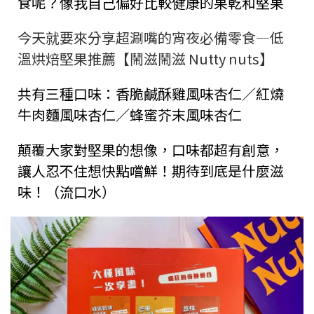
食呢？像我自己偏好比較健康的果乾和堅果
今天就要來分享超涮嘴的宵夜必備零食—低
溫烘焙堅果推薦【鬧滋鬧滋 Nutty nuts】
共有三種口味：香脆鹹酥雞風味杏仁／紅燒
牛肉麵風味杏仁／蜂蜜芥末風味杏仁
顛覆大家對堅果的想像，口味都超有創意，
讓人忍不住想快點嚐鮮！期待到底是什麼滋
味！（流口水）