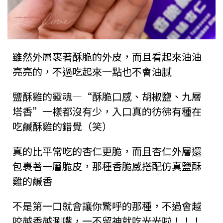
雖然外層裹著酥脆的外皮，而且看起來油油
亮亮的，不過吃起來一點也不會油膩
鹽酥雞的靈魂—“酥脆口感、胡椒鹽、九層
塔香”一樣都沒有少，入口真的彷彿有種在
吃鹹酥雞的錯覺（笑）
真的比平常吃的杏仁更脆，而且杏仁外層還
包裹著一層脆皮，那種香脆感搭配仿真鹽酥
雞的鹹香
不是第一口就會讓你驚呼的那種，不過會越
咬越香越涮嘴，一不留神就吃光光啦！！！