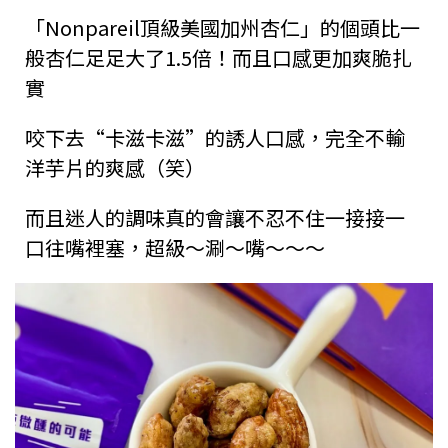
「Nonpareil頂級美國加州杏仁」的個頭比一
般杏仁足足大了1.5倍！而且口感更加爽脆扎
實
咬下去“卡滋卡滋”的誘人口感，完全不輸
洋芋片的爽感（笑）
而且迷人的調味真的會讓不忍不住一接接一
口往嘴裡塞，超級～涮～嘴～～～