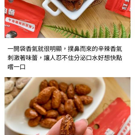
一開袋香氣就很明顯，撲鼻而來的辛辣香氣
刺激著味蕾，讓人忍不住分泌口水好想快點
嚐一口