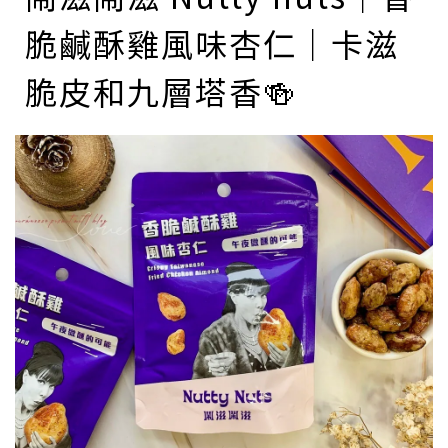
脆鹹酥雞風味杏仁｜卡滋
脆皮和九層塔香🍻