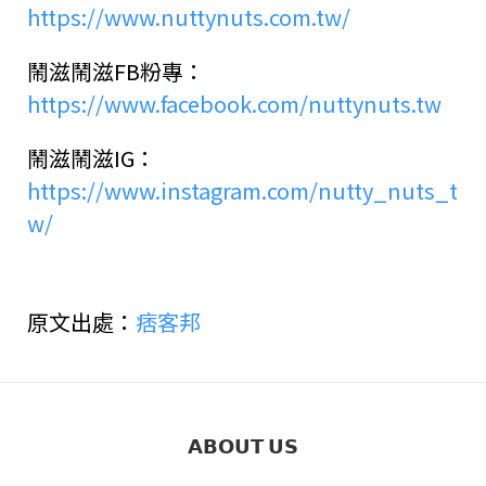
https://www.nuttynuts.com.tw/
鬧滋鬧滋FB粉專：
https://www.facebook.com/nuttynuts.tw
鬧滋鬧滋IG：
https://www.instagram.com/nutty_nuts_t
w/
原文出處：
痞客邦
𝗔𝗕𝗢𝗨𝗧 𝗨𝗦