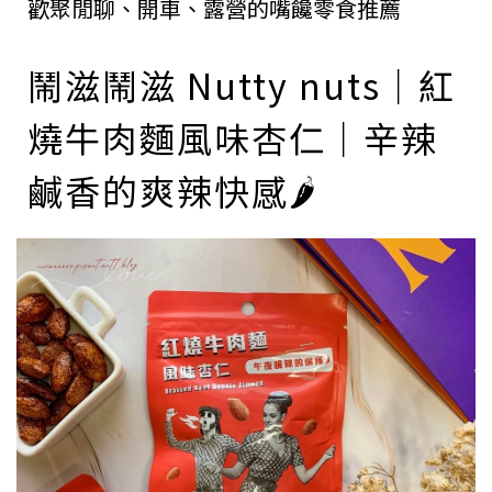
歡聚閒聊、開車、露營的嘴饞零食推薦
鬧滋鬧滋 Nutty nuts｜紅
燒牛肉麵風味杏仁｜辛辣
鹹香的爽辣快感🌶️