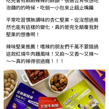
吃完會有麻麻辣辣的餘韻，很適合宵夜想吃
泡麵的的時候，吃個一小包來止餓止嘴饞
平常吃習慣無調味的杏仁堅果，從沒想過竟
然也能有這樣的變化，真的是完全顛覆我對
堅果的想像啊！
辣味堅果推薦！嗜辣的朋友們千萬不要錯過
這款紅燒牛肉麵風味！又麻～又香～又辣～
～～真的辣得很過癮！！！