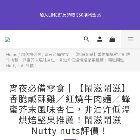
👉風味堅果系列(鹹蛋肉鬆除外)產地將移轉至越南，商品皆有經過
【早鳥優惠倒數中】中秋禮盒82折起｜50盒以上另享優惠➤ 點我
台灣團隊至越南廠嚴格把關，風味與品質皆維持與台灣一致，請您
詢價或致電專人服務 04-25355777#25
放心選購。
【早鳥優惠倒數中】中秋禮盒82折起｜50盒以上另享優惠➤ 點我
詢價或致電專人服務 04-25355777#25
Home
/
部落格列表
/
宵夜必備零食｜【鬧滋鬧滋】香脆鹹酥雞／紅燒
牛肉麵／蜂蜜芥末風味杏仁，非油炸低溫烘焙堅果推薦！鬧滋鬧滋
Nutty nuts評價！
宵夜必備零食｜【鬧滋鬧滋】
香脆鹹酥雞／紅燒牛肉麵／蜂
蜜芥末風味杏仁，非油炸低溫
烘焙堅果推薦！鬧滋鬧滋
Nutty nuts評價！